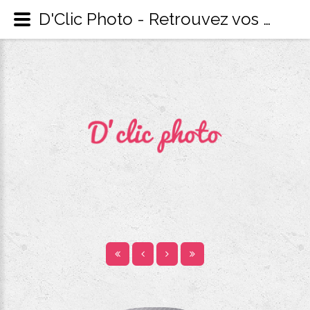
D'Clic Photo - Retrouvez vos reportages photos privés - Catégorie: Galerie privé