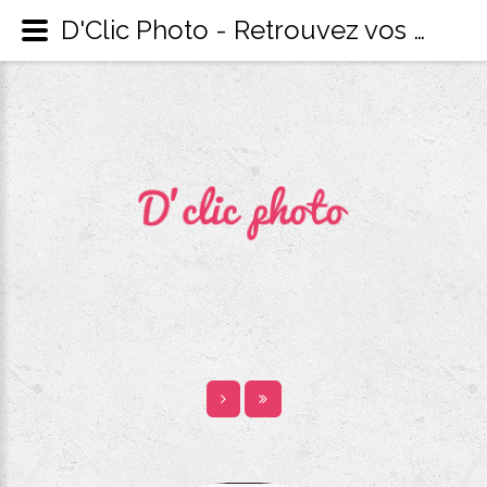
D'Clic Photo - Retrouvez vos reportages photos privés - Catégorie: Galerie privé